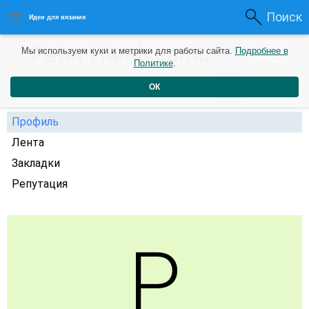
Поиск
Идеи для вязания
Peter Handscomb
0
Мы используем куки и метрики для работы сайта.
Подробнее в
0
Политике
.
Рейтинг
Репутация
3 года назад
ОК
Профиль
Лента
Закладки
Репутация