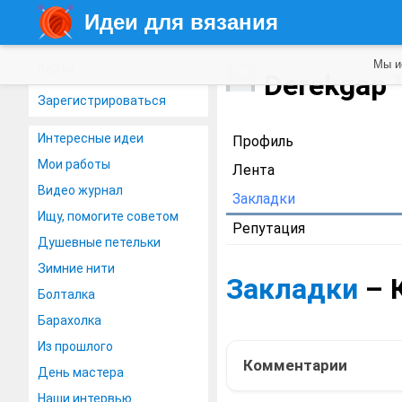
Идеи для вязания
Мы и
Войти
Derekgap
3
Зарегистрироваться
Интересные идеи
Профиль
Мои работы
Лента
Видео журнал
Закладки
Ищу, помогите советом
Репутация
Душевные петельки
Зимние нити
Закладки
– 
Болталка
Барахолка
Из прошлого
Комментарии
День мастера
Наши интервью