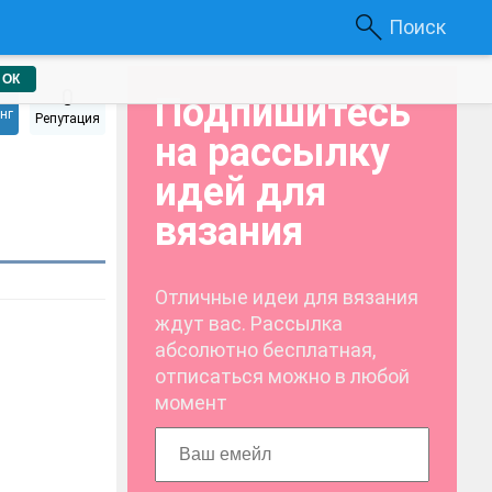
Поиск
ОК
0
Подпишитесь
нг
Репутация
на рассылку
идей для
вязания
Отличные идеи для вязания
ждут вас. Рассылка
абсолютно бесплатная,
отписаться можно в любой
момент