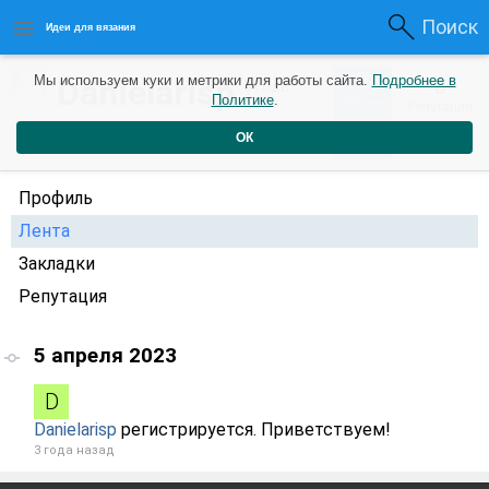
Поиск
Идеи для вязания
0
Danielarisp
Мы используем куки и метрики для работы сайта.
Подробнее в
0
3 года
Политике
.
Рейтинг
Репутация
назад
ОК
Профиль
Лента
Закладки
Репутация
5 апреля 2023
Danielarisp
регистрируется. Приветствуем!
3 года назад