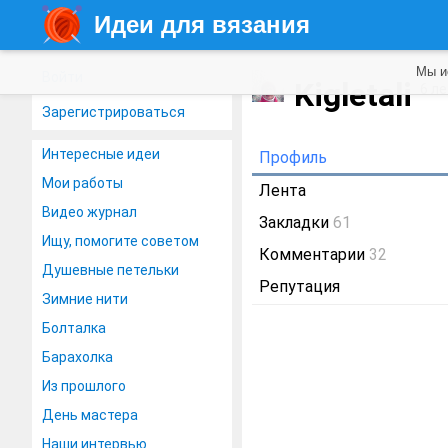
Идеи для вязания
Мы и
Войти
Kigletali
6 л
Зарегистрироваться
Интересные идеи
Профиль
Мои работы
Лента
Видео журнал
Закладки
61
Ищу, помогите советом
Комментарии
32
Душевные петельки
Репутация
Зимние нити
Болталка
Барахолка
Из прошлого
День мастера
Наши интервью