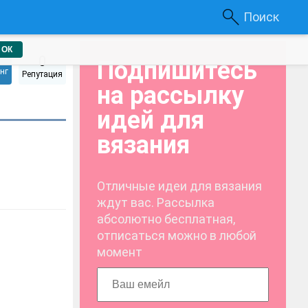
Поиск
ОК
0
Подпишитесь
нг
Репутация
на рассылку
идей для
вязания
Отличные идеи для вязания
ждут вас. Рассылка
абсолютно бесплатная,
отписаться можно в любой
момент