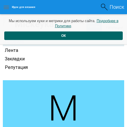
Поиск
Идеи для вязания
0
Mickeykaf
Мы используем куки и метрики для работы сайта.
Подробнее в
0
3 года назад
Политике
.
Рейтинг
Репутация
ОК
Профиль
Лента
Закладки
Репутация