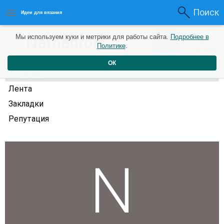
Поиск
Идеи для вязания
0
Nathanror
Мы используем куки и метрики для работы сайта.
Подробнее в
0
3 года назад
Политике
.
Рейтинг
Репутация
ОК
Профиль
Лента
Закладки
Репутация