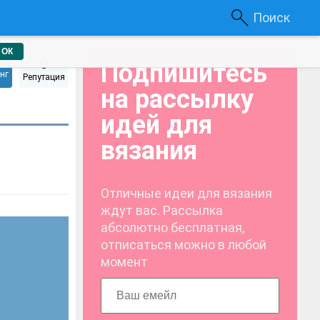
Поиск
ОК
0
Подпишитесь
нг
Репутация
на рассылку
идей для
вязания
Отличные идеи для вязания
ждут вас. Рассылка
абсолютно бесплатная,
отписаться можно в любой
момент