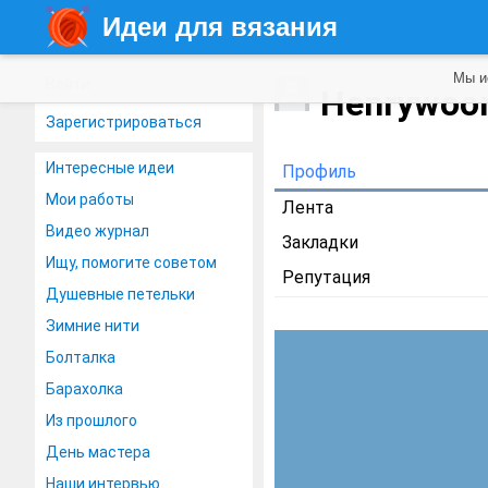
Идеи для вязания
Мы и
Войти
Henrywoo
Зарегистрироваться
Интересные идеи
Профиль
Мои работы
Лента
Видео журнал
Закладки
Ищу, помогите советом
Репутация
Душевные петельки
Зимние нити
Болталка
Барахолка
Из прошлого
День мастера
Наши интервью