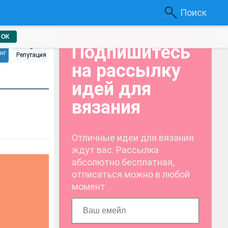
Поиск
ОК
0
Подпишитесь
нг
Репутация
на рассылку
идей для
вязания
Отличные идеи для вязания
ждут вас. Рассылка
абсолютно бесплатная,
отписаться можно в любой
момент