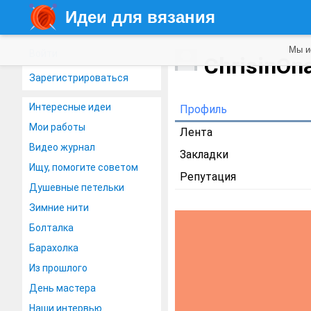
Идеи для вязания
Мы и
Войти
ChrisinOn
Зарегистрироваться
Интересные идеи
Профиль
Мои работы
Лента
Видео журнал
Закладки
Ищу, помогите советом
Репутация
Душевные петельки
Зимние нити
Болталка
Барахолка
Из прошлого
День мастера
Наши интервью