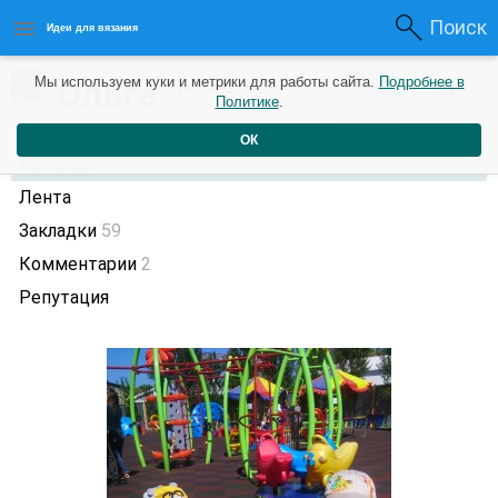
Поиск
Идеи для вязания
0
Ольга
Мы используем куки и метрики для работы сайта.
Подробнее в
0
7 лет назад
Политике
.
Рейтинг
Репутация
ОК
Профиль
Лента
Закладки
59
Комментарии
2
Репутация