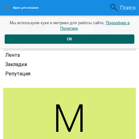
Поиск
Идеи для вязания
25
Мария
Мы используем куки и метрики для работы сайта.
Подробнее в
0
3 года назад
Политике
.
Рейтинг
Репутация
ОК
Профиль
Лента
Закладки
Репутация