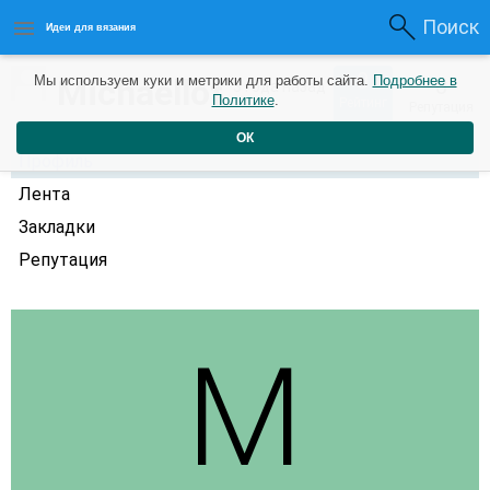
Поиск
Идеи для вязания
0
Michaellof
Мы используем куки и метрики для работы сайта.
Подробнее в
0
3 года назад
Политике
.
Рейтинг
Репутация
ОК
Профиль
Лента
Закладки
Репутация