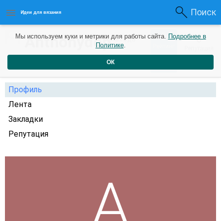
Поиск
Идеи для вязания
0
Anthonydop
Мы используем куки и метрики для работы сайта.
Подробнее в
0
3 года
Политике
.
Рейтинг
Репутация
назад
ОК
Профиль
Лента
Закладки
Репутация