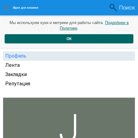
Поиск
Идеи для вязания
0
Josephglori
Мы используем куки и метрики для работы сайта.
Подробнее в
0
3 года
Политике
.
Рейтинг
Репутация
назад
ОК
Профиль
Лента
Закладки
Репутация