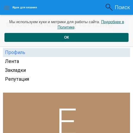
Поиск
Идеи для вязания
ericemanualshortssizing
0
Мы используем куки и метрики для работы сайта.
Подробнее в
Политике
.
Рейтинг
3 года назад
ОК
Профиль
Лента
Закладки
Репутация