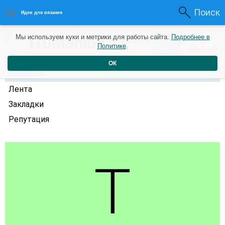
Поиск
Идеи для вязания
0
Trumanlop
Мы используем куки и метрики для работы сайта.
Подробнее в
0
3 года назад
Политике
.
Рейтинг
Репутация
ОК
Профиль
Лента
Закладки
Репутация