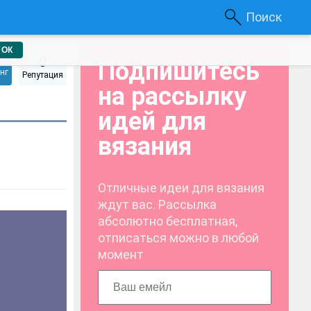
Поиск
ОК
0
Подпишитесь
нг
Репутация
на рассылку
идей для
вязания
Отличные идеи для вязания
ждут вас. Рассылка
абсолютно бесплатная,
отписаться можно в любой
момент