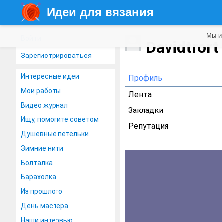
Идеи для вязания
Мы и
Войти
Davidtror
Зарегистрироваться
Интересные идеи
Профиль
Мои работы
Лента
Видео журнал
Закладки
Ищу, помогите советом
Репутация
Душевные петельки
Зимние нити
Болталка
Барахолка
Из прошлого
День мастера
Наши интервью