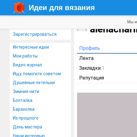
Идеи для вязания
Мы и
Войти
alenacharl
Зарегистрироваться
Интересные идеи
Профиль
Мои работы
Лента
Видео журнал
Закладки
1
Ищу, помогите советом
Репутация
Душевные петельки
Зимние нити
Болталка
Барахолка
Из прошлого
День мастера
Наши интервью