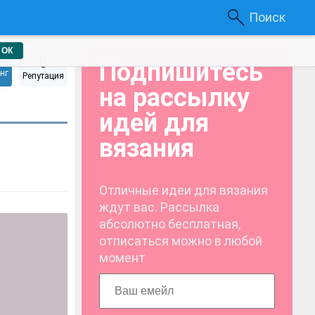
Поиск
ОК
0
Подпишитесь
нг
Репутация
на рассылку
идей для
вязания
Отличные идеи для вязания
ждут вас. Рассылка
абсолютно бесплатная,
отписаться можно в любой
момент