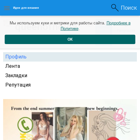
Поиск
Идеи для вязания
0
queenofnoida
Мы используем куки и метрики для работы сайта.
Подробнее в
0
3 года
Политике
.
Рейтинг
Репутация
назад
ОК
Профиль
Лента
Закладки
Репутация