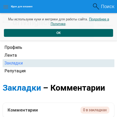
Поиск
Идеи для вязания
0
drivinglicense
Мы используем куки и метрики для работы сайта.
Подробнее в
0
3 года
Политике
.
Рейтинг
Репутация
назад
ОК
Профиль
Лента
Закладки
Репутация
Закладки
– Комментарии
Комментарии
0 в закладках