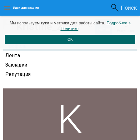
Поиск
Идеи для вязания
0
Kristine_Z
Мы используем куки и метрики для работы сайта.
Подробнее в
0
3 года назад
Политике
.
Рейтинг
Репутация
ОК
Профиль
Лента
Закладки
Репутация