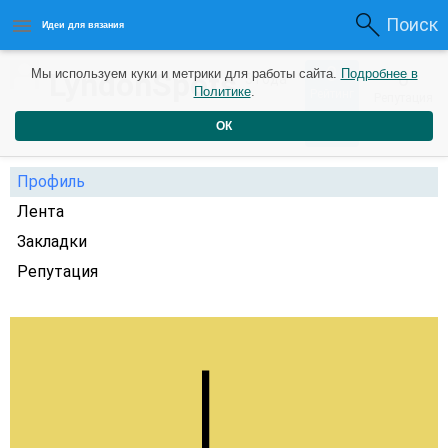
Поиск
Идеи для вязания
0
LyndonSpots
Мы используем куки и метрики для работы сайта.
Подробнее в
0
3 года
Политике
.
Рейтинг
Репутация
назад
ОК
Профиль
Лента
Закладки
Репутация