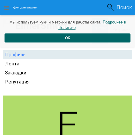
Поиск
Идеи для вязания
0
ElmerSmurf
Мы используем куки и метрики для работы сайта.
Подробнее в
0
3 года
Политике
.
Рейтинг
Репутация
назад
ОК
Профиль
Лента
Закладки
Репутация