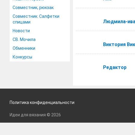
Совместник, рюкзак
Совместник. Салфетки
Людмила-ив
спицами
Новости
СВ. Мочила
Виктория Ви
Обменники
Конкурсы
Редактор
Политика конфиденциальности
Идеи для вязания © 2026