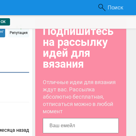
Поиск
ОК
+1
Подпишитесь
нг
Репутация
на рассылку
идей для
вязания
Отличные идеи для вязания
ждут вас. Рассылка
абсолютно бесплатная,
отписаться можно в любой
момент
месяца назад