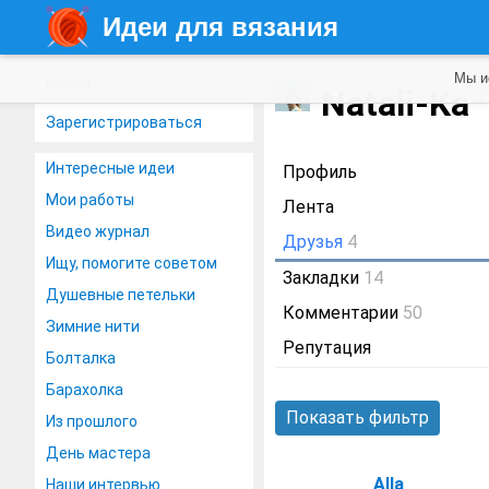
Идеи для вязания
Мы и
Войти
Natali-Ka
2
Зарегистрироваться
Интересные идеи
Профиль
Мои работы
Лента
Видео журнал
Друзья
4
Ищу, помогите советом
Закладки
14
Душевные петельки
Комментарии
50
Зимние нити
Репутация
Болталка
Барахолка
Показать фильтр
Из прошлого
День мастера
Alla
Наши интервью