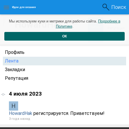
Поиск
Идеи для вязания
0
HowardHak
Мы используем куки и метрики для работы сайта.
Подробнее в
0
3 года
Политике
.
Рейтинг
Репутация
назад
ОК
Профиль
Лента
Закладки
Репутация
4 июля 2023
HowardHak
регистрируется. Приветствуем!
3 года назад