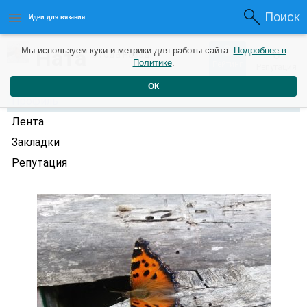
Поиск
Идеи для вязания
0
Ната
Мы используем куки и метрики для работы сайта.
Подробнее в
0
3 года назад
Политике
.
Рейтинг
Репутация
ОК
Профиль
Лента
Закладки
Репутация