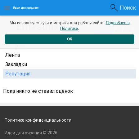
Поиск
Идеи для вязания
0
Ernestnix
Мы используем куки и метрики для работы сайта.
Подробнее в
0
3 года назад
Политике
.
Рейтинг
Репутация
ОК
Профиль
Лента
Закладки
Репутация
Пока никто не ставил оценок
Политика конфиденциальности
Идеи для вязания © 2026