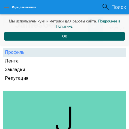
Поиск
Идеи для вязания
0
JamesGem
Мы используем куки и метрики для работы сайта.
Подробнее в
0
3 года
Политике
.
Рейтинг
Репутация
назад
ОК
Профиль
Лента
Закладки
Репутация