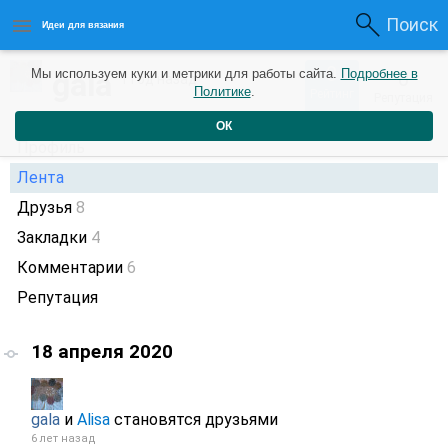
Поиск
Идеи для вязания
0
gala
Мы используем куки и метрики для работы сайта.
Подробнее в
0
1 год назад
Политике
.
Рейтинг
Репутация
ОК
Профиль
Лента
Друзья
8
Закладки
4
Комментарии
6
Репутация
18 апреля 2020
gala
и
Alisa
становятся друзьями
6 лет назад