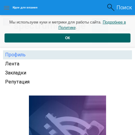
Поиск
Идеи для вязания
0
spectrumoutage
Мы используем куки и метрики для работы сайта.
Подробнее в
0
3
Политике
.
Рейтинг
Репутация
года назад
ОК
Профиль
Лента
Закладки
Репутация