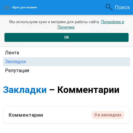
Поиск
Идеи для вязания
0
Charlescig
Мы используем куки и метрики для работы сайта.
Подробнее в
0
3 года назад
Политике
.
Рейтинг
Репутация
ОК
Профиль
Лента
Закладки
Репутация
Закладки
– Комментарии
Комментарии
0 в закладках