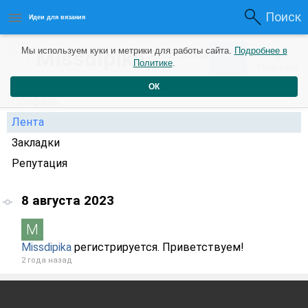
Поиск
Идеи для вязания
0
Missdipika
Мы используем куки и метрики для работы сайта.
Подробнее в
0
2 года назад
Политике
.
Рейтинг
Репутация
ОК
Профиль
Лента
Закладки
Репутация
8 августа 2023
Missdipika
регистрируется. Приветствуем!
2 года назад