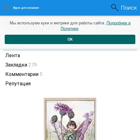
Поиск
Идеи для вязания
0
Fan2Queen
Мы используем куки и метрики для работы сайта.
Подробнее в
0
1 год назад
Политике
.
Рейтинг
Репутация
ОК
Профиль
Лента
Закладки
279
Комментарии
5
Репутация