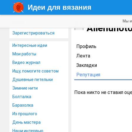
Идеи для вязания
Мы и
Войти
Allenunot
Зарегистрироваться
Интересные идеи
Профиль
Мои работы
Лента
Видео журнал
Закладки
Ищу, помогите советом
Репутация
Душевные петельки
Зимние нити
Пока никто не ставил оц
Болталка
Барахолка
Из прошлого
День мастера
Наши интервью