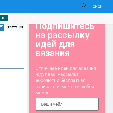
Поиск
ОК
0
Подпишитесь
нг
Репутация
на рассылку
идей для
вязания
Отличные идеи для вязания
ждут вас. Рассылка
абсолютно бесплатная,
отписаться можно в любой
момент