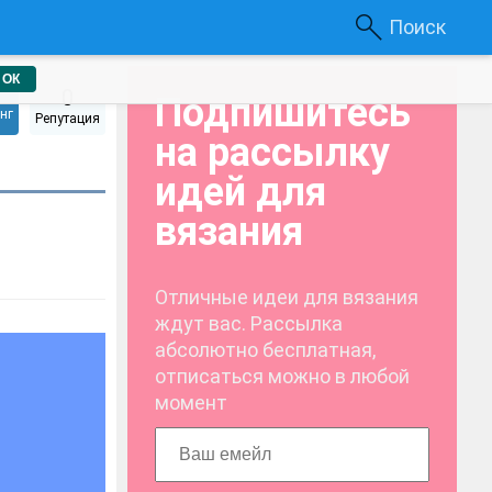
Поиск
ОК
0
Подпишитесь
нг
Репутация
на рассылку
идей для
вязания
Отличные идеи для вязания
ждут вас. Рассылка
абсолютно бесплатная,
отписаться можно в любой
момент