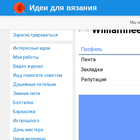
Идеи для вязания
Мы и
Войти
Williamhe
Зарегистрироваться
Интересные идеи
Профиль
Мои работы
Лента
Видео журнал
Закладки
Ищу, помогите советом
Репутация
Душевные петельки
Зимние нити
Болталка
Барахолка
Из прошлого
День мастера
Наши интервью