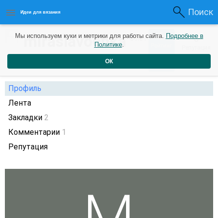
Поиск
Идеи для вязания
0
miraslavochka
Мы используем куки и метрики для работы сайта.
Подробнее в
0
8 лет
Политике
.
Рейтинг
Репутация
назад
ОК
Профиль
Лента
Закладки
2
Комментарии
1
Репутация