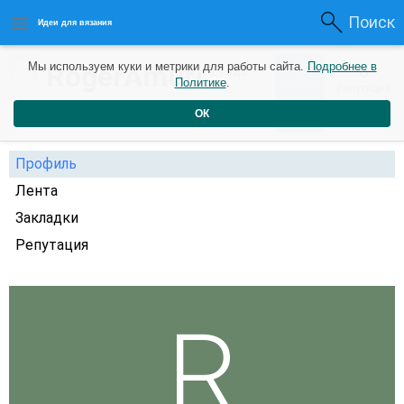
Поиск
Идеи для вязания
0
RogerAmuri
Мы используем куки и метрики для работы сайта.
Подробнее в
0
2 года
Политике
.
Рейтинг
Репутация
назад
ОК
Профиль
Лента
Закладки
Репутация