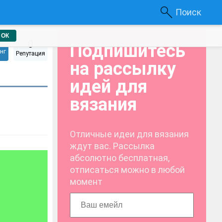
Поиск
ОК
0
Подпишитесь
нг
Репутация
на рассылку
идей для
вязания
Отличные идеи для вязания
ждут вас. Рассылка
абсолютно бесплатная,
отписаться можно в любой
момент