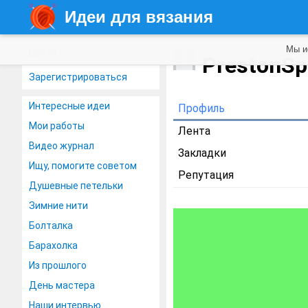
Идеи для вязания
Мы и
Войти
PrestonSp
Зарегистрироваться
Интересные идеи
Профиль
Мои работы
Лента
Видео журнал
Закладки
Ищу, помогите советом
Репутация
Душевные петельки
Зимние нити
Болталка
Барахолка
Из прошлого
День мастера
Наши интервью