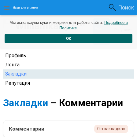
Поиск
Идеи для вязания
0
Williamkatly
Мы используем куки и метрики для работы сайта.
Подробнее в
0
2 года
Политике
.
Рейтинг
Репутация
назад
ОК
Профиль
Лента
Закладки
Репутация
Закладки
– Комментарии
Комментарии
0 в закладках