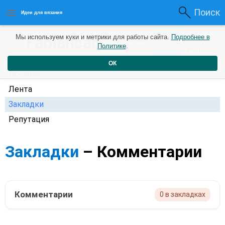
Поиск
Идеи для вязания
0
Fabiancab
Мы используем куки и метрики для работы сайта.
Подробнее в
0
2 года назад
Политике
.
Рейтинг
Репутация
ОК
Профиль
Лента
Закладки
Репутация
Закладки
– Комментарии
Комментарии
0 в закладках