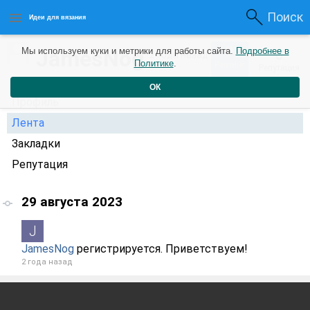
Поиск
Идеи для вязания
0
JamesNog
Мы используем куки и метрики для работы сайта.
Подробнее в
0
2 года назад
Политике
.
Рейтинг
Репутация
ОК
Профиль
Лента
Закладки
Репутация
29 августа 2023
JamesNog
регистрируется. Приветствуем!
2 года назад