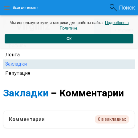
Поиск
Идеи для вязания
0
Virgilliz
Мы используем куки и метрики для работы сайта.
Подробнее в
0
2 года назад
Политике
.
Рейтинг
Репутация
ОК
Профиль
Лента
Закладки
Репутация
Закладки
– Комментарии
Комментарии
0 в закладках