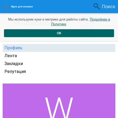
Поиск
Идеи для вязания
0
Williammok
Мы используем куки и метрики для работы сайта.
Подробнее в
0
2 года
Политике
.
Рейтинг
Репутация
назад
ОК
Профиль
Лента
Закладки
Репутация