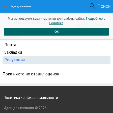
Поиск
Идеи для вязания
0
ukflintlock
Мы используем куки и метрики для работы сайта.
Подробнее в
0
2 года назад
Политике
.
Рейтинг
Репутация
ОК
Профиль
Лента
Закладки
Репутация
Пока никто не ставил оценок
Политика конфиденциальности
Идеи для вязания © 2026