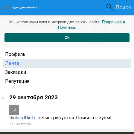
Поиск
Идеи для вязания
0
RichardDiete
Мы используем куки и метрики для работы сайта.
Подробнее в
0
2 года
Политике
.
Рейтинг
Репутация
назад
ОК
Профиль
Лента
Закладки
Репутация
29 сентября 2023
RichardDiete
регистрируется. Приветствуем!
2 года назад