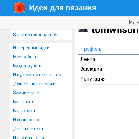
Идеи для вязания
Мы и
Войти
tomwilso
Зарегистрироваться
Интересные идеи
Профиль
Мои работы
Лента
Видео журнал
Закладки
Ищу, помогите советом
Репутация
Душевные петельки
Зимние нити
Болталка
Барахолка
Из прошлого
День мастера
Наши интервью