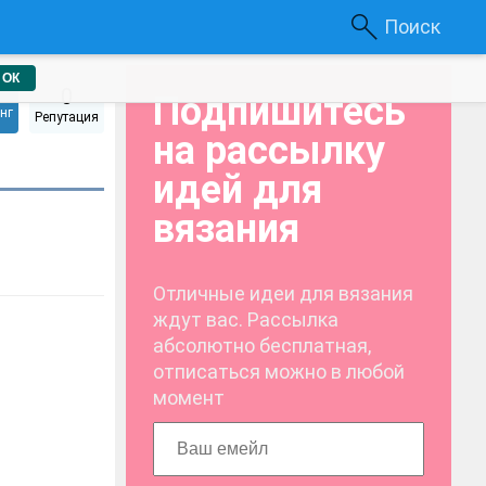
Поиск
ОК
0
Подпишитесь
нг
Репутация
на рассылку
идей для
вязания
Отличные идеи для вязания
ждут вас. Рассылка
абсолютно бесплатная,
отписаться можно в любой
момент