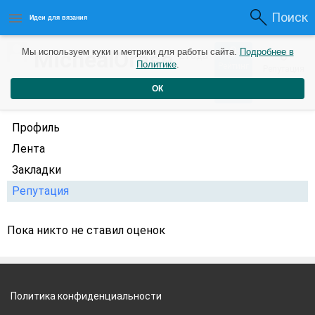
Поиск
Идеи для вязания
0
MichealOrase
Мы используем куки и метрики для работы сайта.
Подробнее в
0
2 года
Политике
.
Рейтинг
Репутация
назад
ОК
Профиль
Лента
Закладки
Репутация
Пока никто не ставил оценок
Политика конфиденциальности