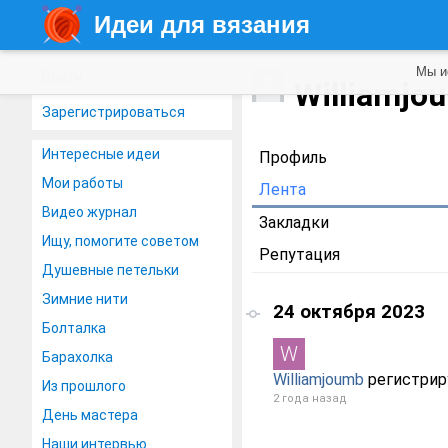
Идеи для вязания
Мы и
Войти
Williamj
Зарегистрироваться
Интересные идеи
Профиль
Мои работы
Лента
Видео журнал
Закладки
Ищу, помогите советом
Репутация
Душевные петельки
Зимние нити
24 октября 2023
Болталка
Барахолка
Williamjoumb
регистрир
Из прошлого
2 года назад
День мастера
Наши интервью