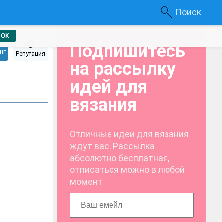
Поиск
ОК
0
Подпишитесь
нг
Репутация
на рассылку
идей для
вязания
Отличные идеи для вязания
ждут вас. Рассылка
абсолютно бесплатная,
отписаться можно в любой
момент