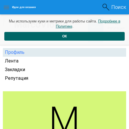
Поиск
Идеи для вязания
0
MarcoViomo
Мы используем куки и метрики для работы сайта.
Подробнее в
0
2 года
Политике
.
Рейтинг
Репутация
назад
ОК
Профиль
Лента
Закладки
Репутация