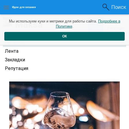
Поиск
Идеи для вязания
0
Maksa
Мы используем куки и метрики для работы сайта.
Подробнее в
0
1 год назад
Политике
.
Рейтинг
Репутация
ОК
Профиль
Лента
Закладки
Репутация