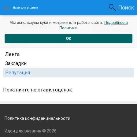
Поиск
Идеи для вязания
0
EsmNat
Мы используем куки и метрики для работы сайта.
Подробнее в
0
1 год назад
Политике
.
Рейтинг
Репутация
ОК
Профиль
Лента
Закладки
Репутация
Пока никто не ставил оценок
Политика конфиденциальности
Идеи для вязания © 2026